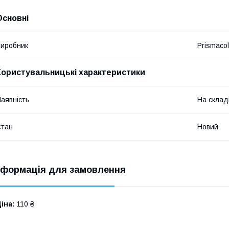
Основні
иробник
Prismacol
Користувальницькі характеристики
аявність
На склад
Стан
Новий
нформація для замовлення
іна:
110 ₴