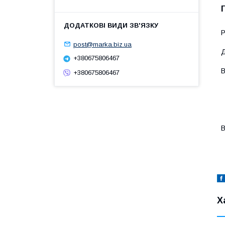
P
post@marka.biz.ua
Д
+380675806467
В
+380675806467
-
-
-
-
-
В
-
-
Х