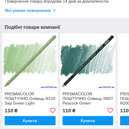
Повернення товару впродовж 14 днів за домовленістю
Всі умови повернення
Подібні товари компанії
PRISMACOLOR
PRISMACOLOR
PRI
ПОШТУЧНО Олівець N120
ПОШТУЧНО Олівець N907
ПОШ
Sap Green Light
Peacock Green
N100
110
110
110
₴
₴
Купити
Купити