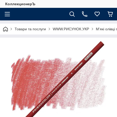
КоллекционерЪ
Товари та послуги
WWW.РИСУНОК.УКР
М'які олівці