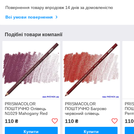
Повернення товару впродовж 14 днів за домовленістю
Всі умови повернення
Подібні товари компанії
PRISMACOLOR
PRISMACOLOR
PRI
ПОШТУЧНО Олівець
ПОШТУЧНО Багрово
ПОШ
N1029 Mahogany Red
червоний олівець
Per
CRIMSON RED N 924
110
110
110
₴
₴
Купити
Купити