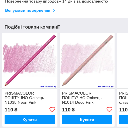
Повернення товару впродовж 14 днів за домовленістю
Всі умови повернення
Подібні товари компанії
PRISMACOLOR
PRISMACOLOR
PRI
ПОШТУЧНО Олівець
ПОШТУЧНО Олівець
ПОШ
N1038 Neon Pink
N1014 Deco Pink
олі
BLU
110
110
110
₴
₴
Купити
Купити