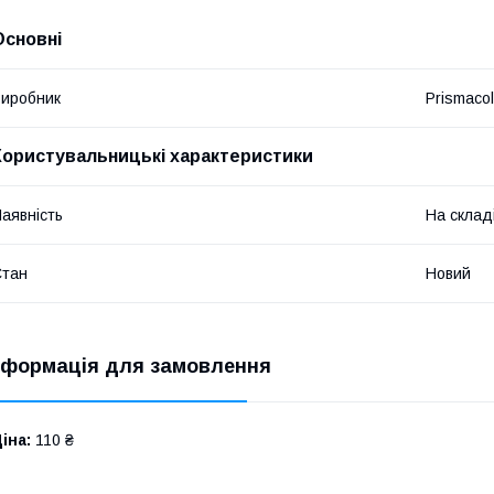
Основні
иробник
Prismacol
Користувальницькі характеристики
аявність
На склад
Стан
Новий
нформація для замовлення
іна:
110 ₴