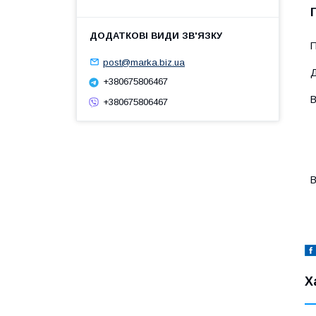
П
post@marka.biz.ua
Д
+380675806467
В
+380675806467
-
-
-
-
-
В
-
-
Х