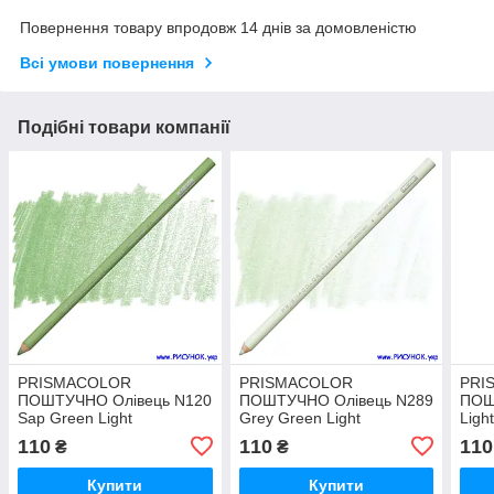
Повернення товару впродовж 14 днів за домовленістю
Всі умови повернення
Подібні товари компанії
PRISMACOLOR
PRISMACOLOR
PRI
ПОШТУЧНО Олівець N120
ПОШТУЧНО Олівець N289
ПОШ
Sap Green Light
Grey Green Light
Ligh
110
110
110
₴
₴
Купити
Купити