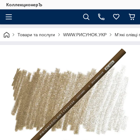
КоллекционерЪ
Товари та послуги
WWW.РИСУНОК.УКР
М'які олівці