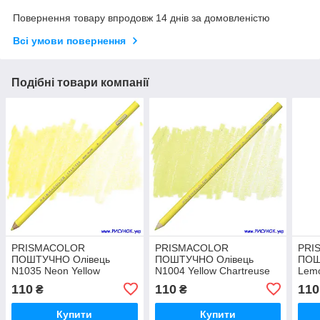
Повернення товару впродовж 14 днів за домовленістю
Всі умови повернення
Подібні товари компанії
PRISMACOLOR
PRISMACOLOR
PRI
ПОШТУЧНО Олівець
ПОШТУЧНО Олівець
ПОШ
N1035 Neon Yellow
N1004 Yellow Chartreuse
Lemo
110
110
110
₴
₴
Купити
Купити