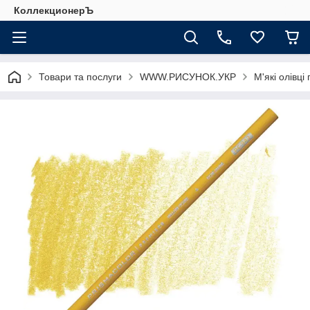
КоллекционерЪ
Товари та послуги
WWW.РИСУНОК.УКР
М'які олівці