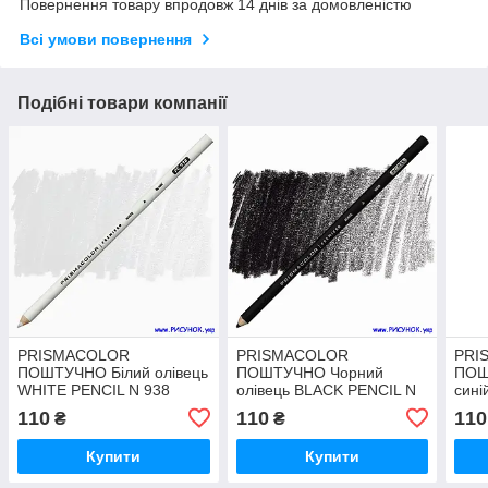
Повернення товару впродовж 14 днів за домовленістю
Всі умови повернення
Подібні товари компанії
PRISMACOLOR
PRISMACOLOR
PRI
ПОШТУЧНО Білий олівець
ПОШТУЧНО Чорний
ПОШ
WHITE PENCIL N 938
олівець BLACK PENCIL N
сині
935
N 90
110
110
110
₴
₴
Купити
Купити