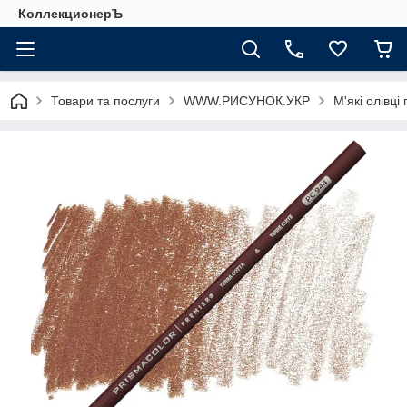
КоллекционерЪ
Товари та послуги
WWW.РИСУНОК.УКР
М'які олівці