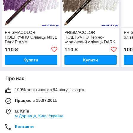
PRISMACOLOR
PRISMACOLOR
PRI
ПОШТУЧНО Олівець N931
ПОШТУЧНО Темно-
олів
Dark Purple
коричневий олівець DARK
BROWN N 946
110
110
100
₴
₴
Купити
Купити
Про нас
100% позитивних з 94 відгуків за рік
Працює з 15.07.2011
м. Київ
м.Дарниця, Київ, Україна
Контакти