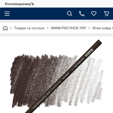
КоллекционерЪ
Товари та послуги
WWW.РИСУНОК.УКР
М'які олівці