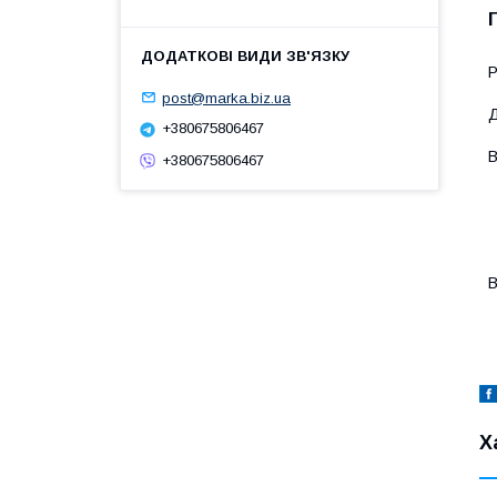
P
post@marka.biz.ua
Д
+380675806467
В
+380675806467
-
-
-
-
-
В
-
-
Х