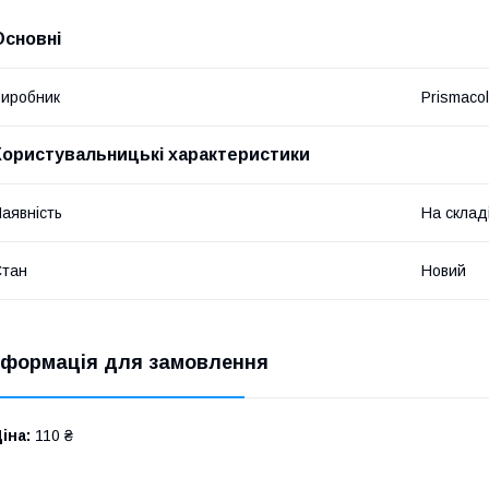
Основні
иробник
Prismacol
Користувальницькі характеристики
аявність
На склад
Стан
Новий
нформація для замовлення
іна:
110 ₴