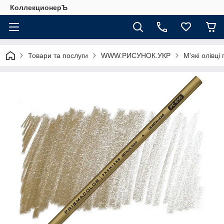
КоллекционерЪ
Товари та послуги
WWW.РИСУНОК.УКР
М'які олівці