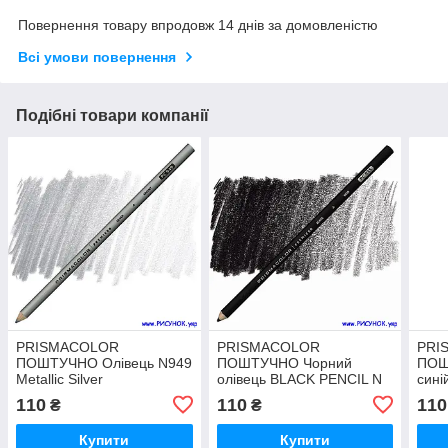
Повернення товару впродовж 14 днів за домовленістю
Всі умови повернення
Подібні товари компанії
PRISMACOLOR
PRISMACOLOR
PRI
ПОШТУЧНО Олівець N949
ПОШТУЧНО Чорний
ПОШ
Metallic Silver
олівець BLACK PENCIL N
сині
935
N 90
110
110
110
₴
₴
Купити
Купити