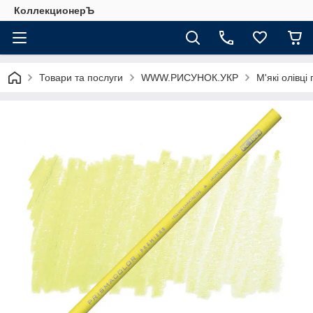
КоллекционерЪ
Товари та послуги
WWW.РИСУНОК.УКР
М'які олівці