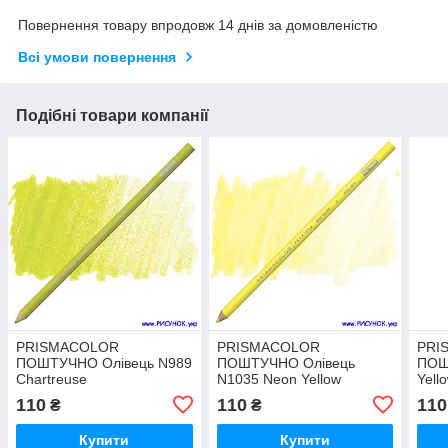
Повернення товару впродовж 14 днів за домовленістю
Всі умови повернення
Подібні товари компанії
PRISMACOLOR
PRISMACOLOR
PRI
ПОШТУЧНО Олівець N989
ПОШТУЧНО Олівець
ПОШ
Chartreuse
N1035 Neon Yellow
Yell
110
110
110
₴
₴
Купити
Купити