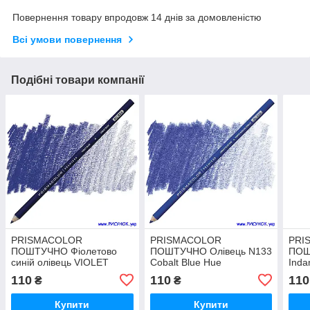
Повернення товару впродовж 14 днів за домовленістю
Всі умови повернення
Подібні товари компанії
PRISMACOLOR
PRISMACOLOR
PRI
ПОШТУЧНО Фіолетово
ПОШТУЧНО Олівець N133
ПОШ
синій олівець VIOLET
Cobalt Blue Hue
Inda
BLUE N 933
110
110
110
₴
₴
Купити
Купити