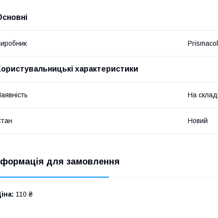
Основні
иробник
Prismacol
Користувальницькі характеристики
аявність
На склад
Стан
Новий
нформація для замовлення
іна:
110 ₴