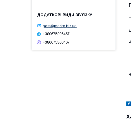
П
post@marka.biz.ua
Д
+380675806467
В
+380675806467
-
-
-
-
-
В
-
-
Х