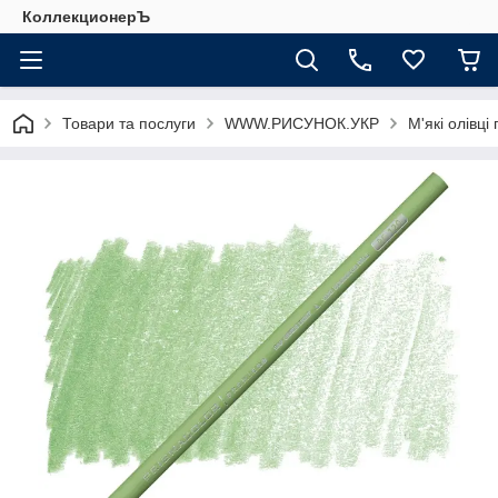
КоллекционерЪ
Товари та послуги
WWW.РИСУНОК.УКР
М'які олівці