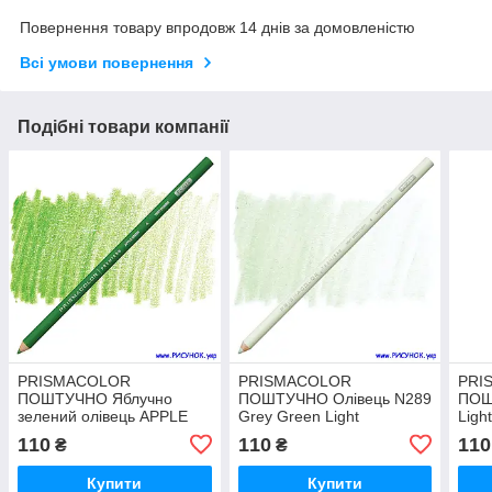
Повернення товару впродовж 14 днів за домовленістю
Всі умови повернення
Подібні товари компанії
PRISMACOLOR
PRISMACOLOR
PRI
ПОШТУЧНО Яблучно
ПОШТУЧНО Олівець N289
ПОШ
зелений олівець APPLE
Grey Green Light
Ligh
GREEN N 912
110
110
110
₴
₴
Купити
Купити