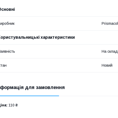
Основні
иробник
Prismacol
Користувальницькі характеристики
аявність
На склад
Стан
Новий
нформація для замовлення
іна:
110 ₴