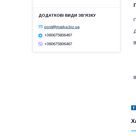
П
post@marka.biz.ua
Д
+380675806467
В
+380675806467
-
-
-
-
-
В
-
-
Х