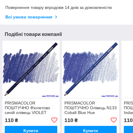
Повернення товару впродовж 14 днів за домовленістю
Всі умови повернення
Подібні товари компанії
PRISMACOLOR
PRISMACOLOR
PRI
ПОШТУЧНО Фіолетово
ПОШТУЧНО Олівець N133
ПОШ
синій олівець VIOLET
Cobalt Blue Hue
Inda
BLUE N 933
110
110
110
₴
₴
Купити
Купити