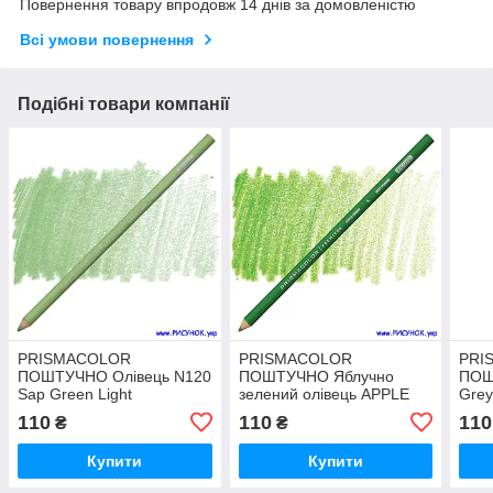
Повернення товару впродовж 14 днів за домовленістю
Всі умови повернення
Подібні товари компанії
PRISMACOLOR
PRISMACOLOR
PRI
ПОШТУЧНО Олівець N120
ПОШТУЧНО Яблучно
ПОШ
Sap Green Light
зелений олівець APPLE
Grey
GREEN N 912
110
110
110
₴
₴
Купити
Купити