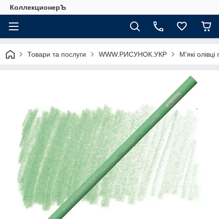
КоллекционерЪ
Товари та послуги
WWW.РИСУНОК.УКР
М'які олівці