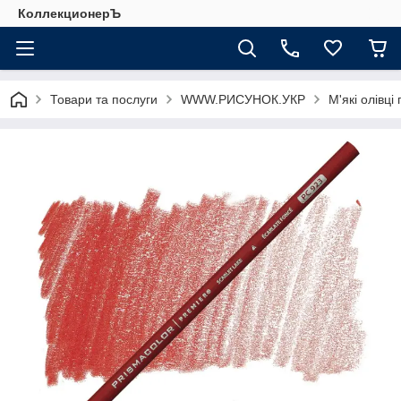
КоллекционерЪ
Товари та послуги
WWW.РИСУНОК.УКР
М'які олівці