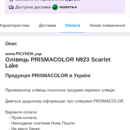
Доступна доставка
Характеристики
Доставка
Оплата
Умови повернення
Опис
www.РІСУНОК.укр
Олівець PRISMACOLOR N923 Scarlet
Lake
Продукція PRISMACOLOR в Україні
Призмаколор олівець поштучна продажа окремих олівців.
Дивіться додаткову інформацію про
олівцями PRISMACOLOR
.
Варіанти оплати:
- Пром-оплата,
- Накладене платежів Нова Пошти;
- На карту банку;