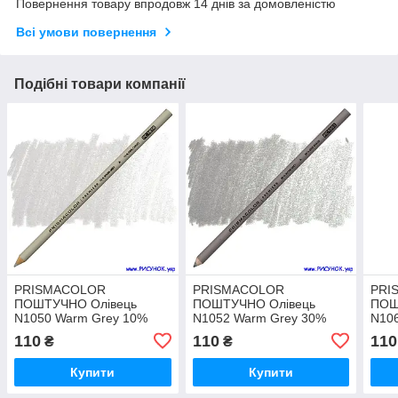
Повернення товару впродовж 14 днів за домовленістю
Всі умови повернення
Подібні товари компанії
PRISMACOLOR
PRISMACOLOR
PRI
ПОШТУЧНО Олівець
ПОШТУЧНО Олівець
ПОШ
N1050 Warm Grey 10%
N1052 Warm Grey 30%
N106
110
110
110
₴
₴
Купити
Купити