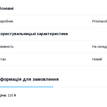
Основні
иробник
Prismacol
Користувальницькі характеристики
аявність
На склад
Стан
Новий
нформація для замовлення
іна:
110 ₴