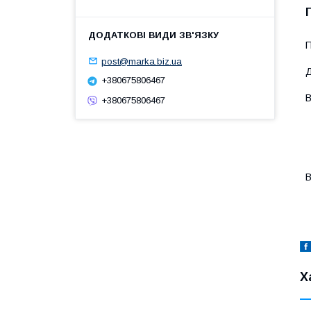
П
post@marka.biz.ua
Д
+380675806467
В
+380675806467
-
-
-
-
-
В
-
-
Х