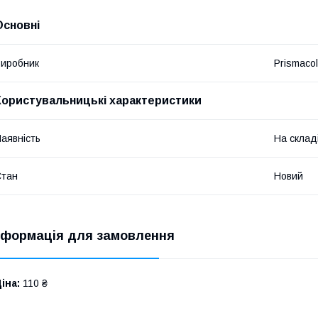
Основні
иробник
Prismacol
Користувальницькі характеристики
аявність
На склад
Стан
Новий
нформація для замовлення
іна:
110 ₴