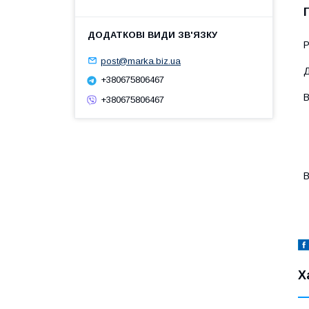
P
post@marka.biz.ua
Д
+380675806467
В
+380675806467
-
-
-
-
-
В
-
-
Х