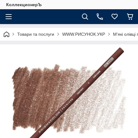
КоллекционерЪ
Товари та послуги
WWW.РИСУНОК.УКР
М'які олівці