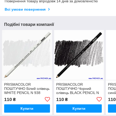
Повернення товару впродовж 14 днів за домовленістю
Всі умови повернення
Подібні товари компанії
PRISMACOLOR
PRISMACOLOR
PRI
ПОШТУЧНО Білий олівець
ПОШТУЧНО Чорний
ПОШ
WHITE PENCIL N 938
олівець BLACK PENCIL N
сині
935
N 90
110
110
110
₴
₴
Купити
Купити