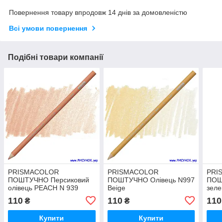
Повернення товару впродовж 14 днів за домовленістю
Всі умови повернення
Подібні товари компанії
PRISMACOLOR
PRISMACOLOR
PRI
ПОШТУЧНО Персиковий
ПОШТУЧНО Олівець N997
ПОШ
олівець PEACH N 939
Beige
зеле
GRE
110
110
110
₴
₴
Купити
Купити