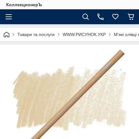
КоллекционерЪ
Товари та послуги
WWW.РИСУНОК.УКР
М'які олівці