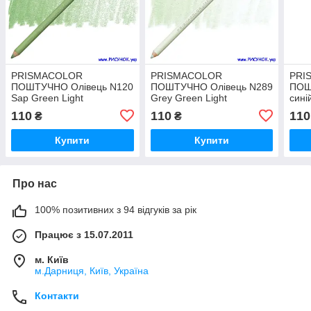
PRISMACOLOR
PRISMACOLOR
PRI
ПОШТУЧНО Олівець N120
ПОШТУЧНО Олівець N289
ПОШ
Sap Green Light
Grey Green Light
сині
BLU
110
110
110
₴
₴
Купити
Купити
Про нас
100% позитивних з 94 відгуків за рік
Працює з 15.07.2011
м. Київ
м.Дарниця, Київ, Україна
Контакти