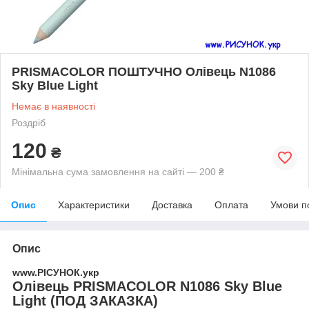
PRISMACOLOR ПОШТУЧНО Олівець N1086
Sky Blue Light
Немає в наявності
Роздріб
120
₴
Мінімальна сума замовлення на сайті — 200 ₴
Опис
Характеристики
Доставка
Оплата
Умови п
Опис
www.РІСУНОК.укр
Олівець PRISMACOLOR N1086 Sky Blue
Light (ПОД ЗАКАЗКА)