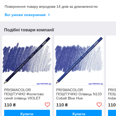
Повернення товару впродовж 14 днів за домовленістю
Всі умови повернення
Подібні товари компанії
PRISMACOLOR
PRISMACOLOR
PRI
ПОШТУЧНО Фіолетово
ПОШТУЧНО Олівець N133
ПОШ
синій олівець VIOLET
Cobalt Blue Hue
Inda
BLUE N 933
110
110
110
₴
₴
Купити
Купити