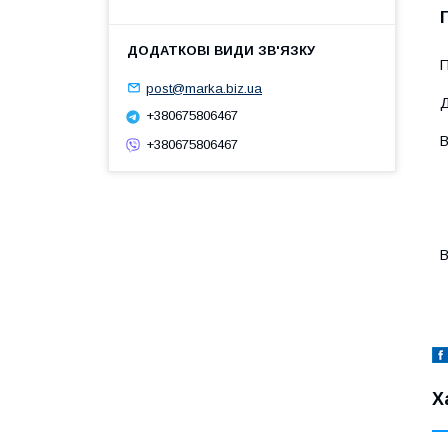
П
post@marka.biz.ua
Д
+380675806467
В
+380675806467
-
-
-
-
-
В
-
-
Х