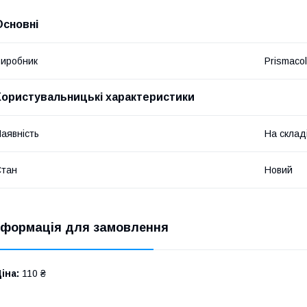
Основні
иробник
Prismacol
Користувальницькі характеристики
аявність
На склад
Стан
Новий
нформація для замовлення
іна:
110 ₴