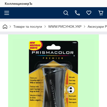
КоллекционерЪ
Товари та послуги
WWW.РИСУНОК.УКР
Аксесуари P