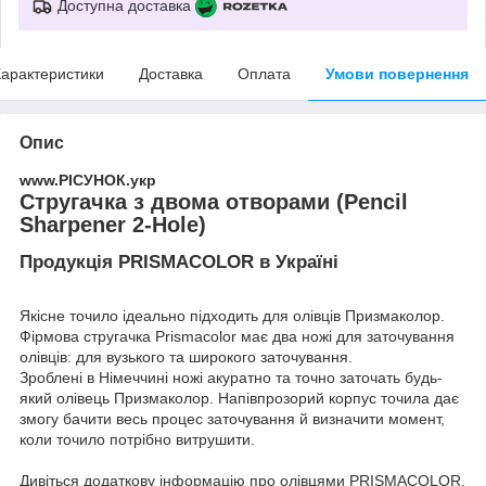
Доступна доставка
арактеристики
Доставка
Оплата
Умови повернення
Опис
www.РІСУНОК.укр
Стругачка з двома отворами (Pencil
Sharpener 2-Hole)
Продукція PRISMACOLOR в Україні
Якісне точило ідеально підходить для олівців Призмаколор.
Фірмова стругачка Prismacolor має два ножі для заточування
олівців: для вузького та широкого заточування.
Зроблені в Німеччині ножі акуратно та точно заточать будь-
який олівець Призмаколор. Напівпрозорий корпус точила дає
змогу бачити весь процес заточування й визначити момент,
коли точило потрібно витрушити.
Дивіться додаткову інформацію про
олівцями PRISMACOLOR
.