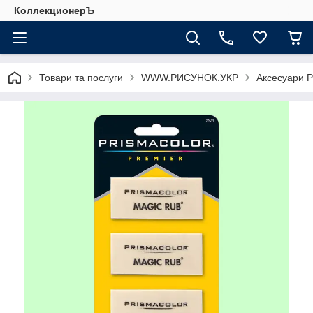
КоллекционерЪ
Товари та послуги
WWW.РИСУНОК.УКР
Аксесуари P