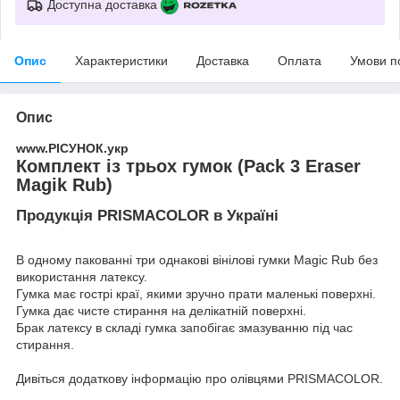
Доступна доставка
Опис
Характеристики
Доставка
Оплата
Умови п
Опис
www.РІСУНОК.укр
Комплект із трьох гумок (Pack 3 Eraser
Magik Rub)
Продукція PRISMACOLOR в Україні
В одному пакованні три однакові вінілові гумки Magic Rub без
використання латексу.
Гумка має гострі краї, якими зручно прати маленькі поверхні.
Гумка дає чисте стирання на делікатній поверхні.
Брак латексу в складі гумка запобігає змазуванню під час
стирання.
Дивіться додаткову інформацію про
олівцями PRISMACOLOR
.