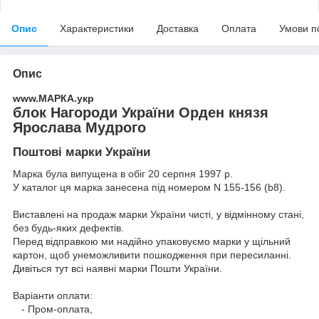
Опис
Характеристики
Доставка
Оплата
Умови п
Опис
www.МАРКА.укр
блок Нагороди України Орден князя
Ярослава Мудрого
Поштові марки України
Марка була випущена в обіг 20 серпня 1997 р.
У каталог ця марка занесена під номером N 155-156 (b8).
Виставлені на продаж марки України чисті, у відмінному стані,
без будь-яких дефектів.
Перед відправкою ми надійно упаковуємо марки у щільний
картон, щоб унеможливити пошкодження при пересиланні.
Дивіться тут всі наявні
марки Пошти України.
Варіанти оплати:
- Пром-оплата,