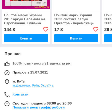
Поштові марки України
Поштові марки України
Пошт
2017 аркуш Перемога на
2023 листівка Калуш
2005
Євробаченні. Співачка
Оркестра - переможець
200
Джамала
Євробачення
144
17
29
₴
₴
Купити
Купити
Про нас
100% позитивних з 91 відгука за рік
Працює з 15.07.2011
м. Київ
м.Дарниця, Київ, Україна
Контакти
Сьогодні працює з 08:00 до 20:00
Показати весь графік роботи