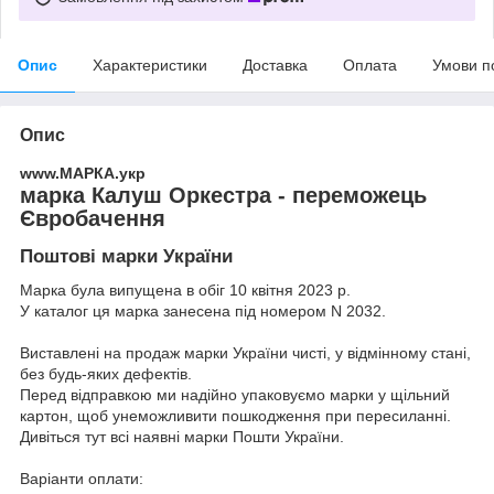
Опис
Характеристики
Доставка
Оплата
Умови п
Опис
www.МАРКА.укр
марка Калуш Оркестра - переможець
Євробачення
Поштові марки України
Марка була випущена в обіг 10 квітня 2023 р.
У каталог ця марка занесена під номером N 2032.
Виставлені на продаж марки України чисті, у відмінному стані,
без будь-яких дефектів.
Перед відправкою ми надійно упаковуємо марки у щільний
картон, щоб унеможливити пошкодження при пересиланні.
Дивіться тут всі наявні
марки Пошти України.
Варіанти оплати: