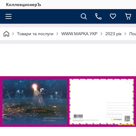
КоллекционерЪ
Товари та послуги
WWW.МАРКА.УКР
2023 рік
Пош