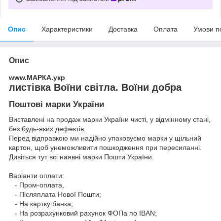
Опис
Характеристики
Доставка
Оплата
Умови п
Опис
www.МАРКА.укр
листівка Воїни світла. Воїни добра
Поштові марки України
Виставлені на продаж марки України чисті, у відмінному стані,
без будь-яких дефектів.
Перед відправкою ми надійно упаковуємо марки у щільний
картон, щоб унеможливити пошкодження при пересиланні.
Дивіться тут всі наявні
марки Пошти України.
Варіанти оплати:
- Пром-оплата,
- Післяплата Нової Пошти;
- На картку банка;
- На розрахунковий рахунок ФОПа по IBAN;