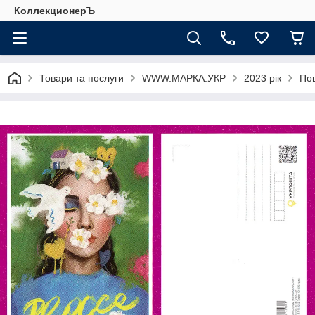
КоллекционерЪ
Товари та послуги
WWW.МАРКА.УКР
2023 рік
Пош