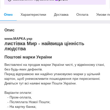
Опис
Характеристики
Доставка
Оплата
Умови п
Опис
www.МАРКА.укр
листівка Мир - найвища цінність
людства
Поштові марки України
Виставлені на продаж марки України чисті, у відмінному стані,
без будь-яких дефектів.
Перед відправкою ми надійно упаковуємо марки у щільний
картон, щоб унеможливити пошкодження при пересиланні.
Дивіться тут всі наявні
марки Пошти України.
Варіанти оплати:
- Пром-оплата,
- Післяплата Нової Пошти;
- На картку банка;