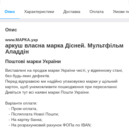
Опис
Характеристики
Доставка
Оплата
Умови п
Опис
www.МАРКА.укр
аркуш власна марка Дісней. Мультфільм
Аладдін
Поштові марки України
Виставлені на продаж марки України чисті, у відмінному стані,
без будь-яких дефектів.
Перед відправкою ми надійно упаковуємо марки у щільний
картон, щоб унеможливити пошкодження при пересиланні.
Дивіться тут всі наявні
марки Пошти України.
Варіанти оплати:
- Пром-оплата,
- Післяплата Нової Пошти;
- На картку банка;
- На розрахунковий рахунок ФОПа по IBAN;