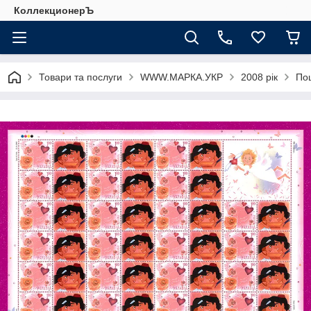
КоллекционерЪ
Товари та послуги
WWW.МАРКА.УКР
2008 рік
Пош