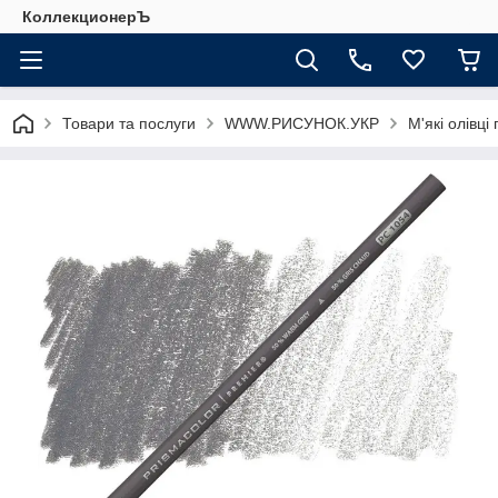
КоллекционерЪ
Товари та послуги
WWW.РИСУНОК.УКР
М'які олівці