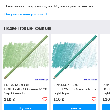
Повернення товару впродовж 14 днів за домовленістю
Всі умови повернення
Подібні товари компанії
PRISMACOLOR
PRISMACOLOR
PRI
ПОШТУЧНО Олівець N120
ПОШТУЧНО Олівець N992
ПОШ
Sap Green Light
Light Aqua
Ligh
110
110
110
₴
₴
Купити
Купити