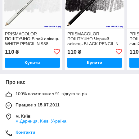
PRISMACOLOR
PRISMACOLOR
PRI
ПОШТУЧНО Білий олівець
ПОШТУЧНО Чорний
ПОШ
WHITE PENCIL N 938
олівець BLACK PENCIL N
сині
935
N 90
110
110
110
₴
₴
Купити
Купити
Про нас
100% позитивних з 91 відгука за рік
Працює з 15.07.2011
м. Київ
м.Дарниця, Київ, Україна
Контакти