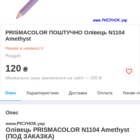
PRISMACOLOR ПОШТУЧНО Олівець N1104
Amethyst
Немає в наявності
Роздріб
120
₴
Мінімальна сума замовлення на сайті — 200 ₴
Опис
Характеристики
Доставка
Оплата
Умови п
Опис
www.РІСУНОК.укр
Олівець PRISMACOLOR N1104 Amethyst
(ПОД ЗАКАЗКА)