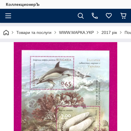
КоллекционерЪ
Товари та послуги
WWW.МАРКА.УКР
2017 рік
Пош