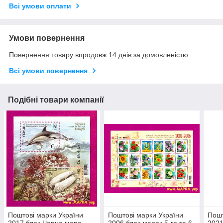
Всі умови оплати
Умови повернення
Повернення товару впродовж 14 днів за домовленістю
Всі умови повернення
Подібні товари компанії
Поштові марки України
Поштові марки України
Пошт
2017 блок Чорне море.
2006 блок марок 5-го та 6-
2021