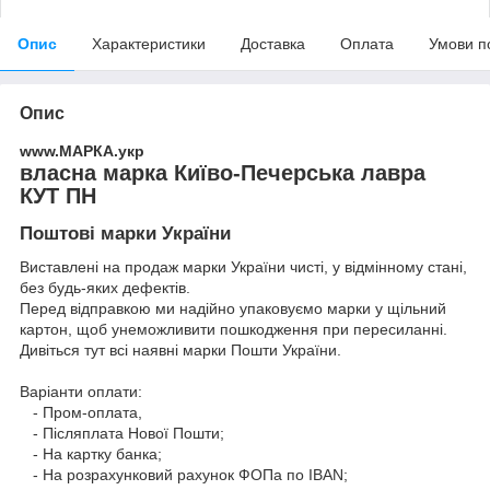
Опис
Характеристики
Доставка
Оплата
Умови п
Опис
www.МАРКА.укр
власна марка Київо-Печерська лавра
КУТ ПН
Поштові марки України
Виставлені на продаж марки України чисті, у відмінному стані,
без будь-яких дефектів.
Перед відправкою ми надійно упаковуємо марки у щільний
картон, щоб унеможливити пошкодження при пересиланні.
Дивіться тут всі наявні
марки Пошти України.
Варіанти оплати:
- Пром-оплата,
- Післяплата Нової Пошти;
- На картку банка;
- На розрахунковий рахунок ФОПа по IBAN;