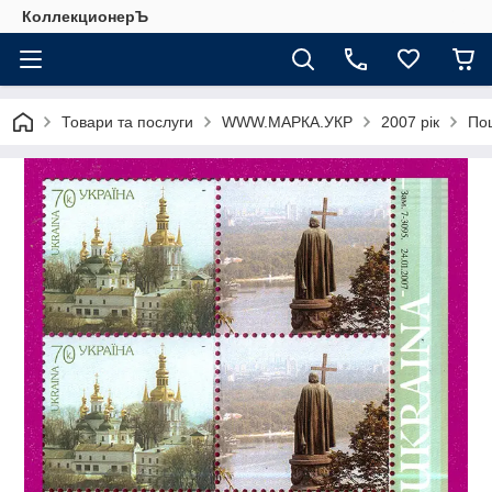
КоллекционерЪ
Товари та послуги
WWW.МАРКА.УКР
2007 рік
Пош