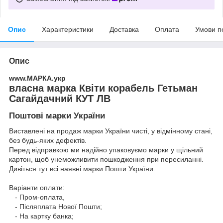
Опис
Характеристики
Доставка
Оплата
Умови п
Опис
www.МАРКА.укр
власна марка Квіти корабель Гетьман
Сагайдачний КУТ ЛВ
Поштові марки України
Виставлені на продаж марки України чисті, у відмінному стані,
без будь-яких дефектів.
Перед відправкою ми надійно упаковуємо марки у щільний
картон, щоб унеможливити пошкодження при пересиланні.
Дивіться тут всі наявні
марки Пошти України.
Варіанти оплати:
- Пром-оплата,
- Післяплата Нової Пошти;
- На картку банка;