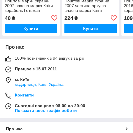
Поштові марки України
Поштові марки України
Пошт
2007 власна марка Квіти
2007 частина аркуша
2016
корабель Гетьман
власна марка Квіти
кора
Сагайдачний
корабель Сагайдачний
Саг
40
224
109
₴
₴
КУТ ПВ
Купити
Купити
Про нас
100% позитивних з 94 відгуків за рік
Працює з 15.07.2011
м. Київ
м.Дарниця, Київ, Україна
Контакти
Сьогодні працює з 08:00 до 20:00
Показати весь графік роботи
Про нас