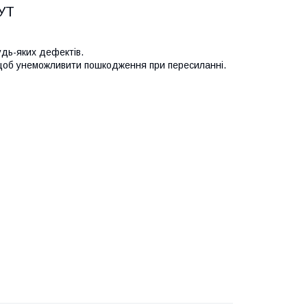
КУТ
удь-яких дефектів.
 щоб унеможливити пошкодження при пересиланні.