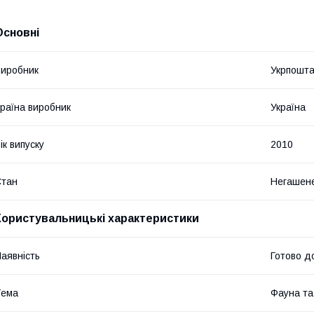
Основні
иробник
Укрпошт
раїна виробник
Україна
ік випуску
2010
Стан
Негашен
Користувальницькі характеристики
аявність
Готово д
Тема
Фауна т