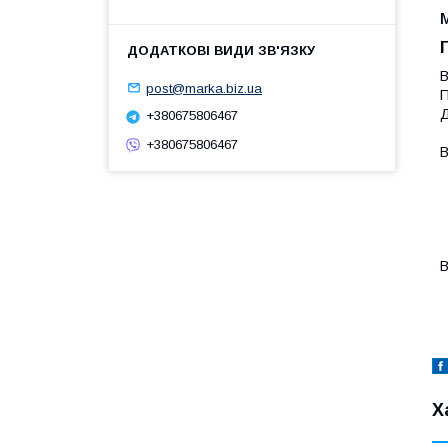
В
post@marka.biz.ua
П
Д
+380675806467
+380675806467
В
-
-
-
-
-
В
-
Х