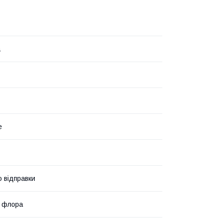
а
е
о відправки
а флора