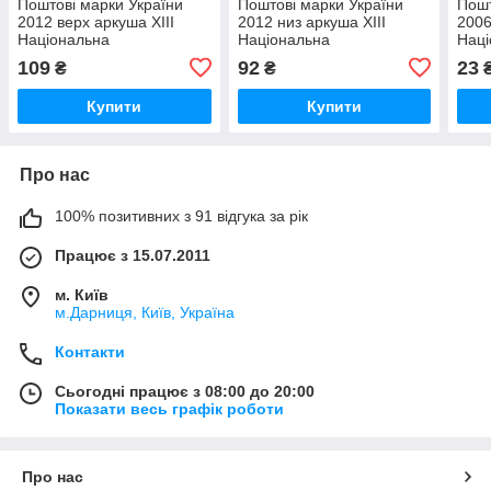
Поштові марки України
Поштові марки України
Пошт
2012 верх аркуша ХІІІ
2012 низ аркуша ХІІІ
2006
Національна
Національна
Наці
філателістична виставка
філателістична виставка
філа
109
92
23
₴
₴
Укрфілексп-2012 Одеса
Укрфілексп-2012 Одеса
Льво
Купити
Купити
Про нас
100% позитивних з 91 відгука за рік
Працює з 15.07.2011
м. Київ
м.Дарниця, Київ, Україна
Контакти
Сьогодні працює з 08:00 до 20:00
Показати весь графік роботи
Про нас