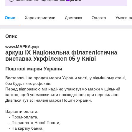
Опис
Характеристики
Доставка
Оплата
Умови п
Опис
www.МАРКА.укр
аркуш ІX Національна філателістична
виставка Укрфілексп 05 у Київі
Поштові марки України
Виставлені на продаж марки України чисті, у відмінному стані,
без будь-яких дефектів.
Перед відправкою ми надійно упаковуємо марки у щільний
картон, щоб унеможливити пошкодження при пересиланні.
Дивіться тут всі наявні
марки Пошти України.
Варіанти оплати:
- Пром-оплата,
- Післяплата Нової Пошти;
- На картку банка;