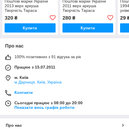
Поштові марки України
Поштові марки України
Пошт
2013 верх аркуша
2011 верх аркуша
1994
Творчість Тараса
Творчість Тараса
унів
Шевченка СЕРІЯ З
Шевченка. З КУПОНОМ
Шев
320
280
29
₴
₴
КУПОНОМ
Купити
Купити
Про нас
100% позитивних з 91 відгука за рік
Працює з 15.07.2011
м. Київ
м.Дарниця, Київ, Україна
Контакти
Сьогодні працює з 08:00 до 20:00
Показати весь графік роботи
Про нас