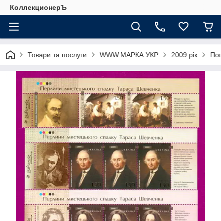
КоллекционерЪ
Товари та послуги
WWW.МАРКА.УКР
2009 рік
Пош