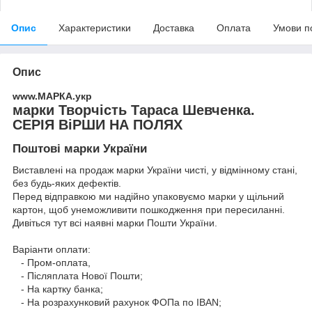
Опис
Характеристики
Доставка
Оплата
Умови п
Опис
www.МАРКА.укр
марки Творчість Тараса Шевченка.
СЕРІЯ ВіРШИ НА ПОЛЯХ
Поштові марки України
Виставлені на продаж марки України чисті, у відмінному стані,
без будь-яких дефектів.
Перед відправкою ми надійно упаковуємо марки у щільний
картон, щоб унеможливити пошкодження при пересиланні.
Дивіться тут всі наявні
марки Пошти України.
Варіанти оплати:
- Пром-оплата,
- Післяплата Нової Пошти;
- На картку банка;
- На розрахунковий рахунок ФОПа по IBAN;