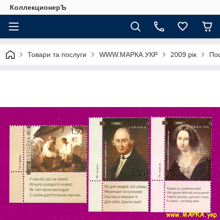
КоллекционерЪ
Товари та послуги
WWW.МАРКА.УКР
2009 рік
По