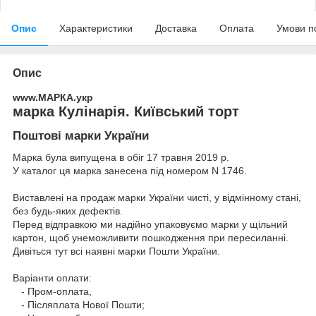
Опис
Характеристики
Доставка
Оплата
Умови п
Опис
www.МАРКА.укр
марка Кулінарія. Київський торт
Поштові марки України
Марка була випущена в обіг 17 травня 2019 р.
У каталог ця марка занесена під номером N 1746.
Виставлені на продаж марки України чисті, у відмінному стані,
без будь-яких дефектів.
Перед відправкою ми надійно упаковуємо марки у щільний
картон, щоб унеможливити пошкодження при пересиланні.
Дивіться тут всі наявні
марки Пошти України.
Варіанти оплати:
- Пром-оплата,
- Післяплата Нової Пошти;