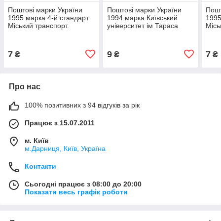
Поштові марки України
Поштові марки України
Пошт
1995 марка 4-й стандарт
1994 марка Київський
1995
Міський транспорт.
університет ім Тараса
Місь
Тролейбус (номінал і)
Шевченка
Авто
7
9
7
₴
₴
₴
Про нас
100% позитивних з 94 відгуків за рік
Працює з 15.07.2011
м. Київ
м.Дарниця, Київ, Україна
Контакти
Сьогодні працює з 08:00 до 20:00
Показати весь графік роботи