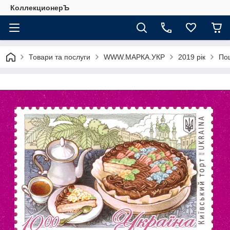
КоллекционерЪ
Товари та послуги
WWW.МАРКА.УКР
2019 рік
Пош