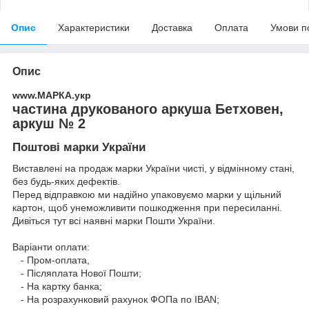
Опис
Характеристики
Доставка
Оплата
Умови п
Опис
www.МАРКА.укр
частина друкованого аркуша Бетховен,
аркуш № 2
Поштові марки України
Виставлені на продаж марки України чисті, у відмінному стані,
без будь-яких дефектів.
Перед відправкою ми надійно упаковуємо марки у щільний
картон, щоб унеможливити пошкодження при пересиланні.
Дивіться тут всі наявні
марки Пошти України.
Варіанти оплати:
- Пром-оплата,
- Післяплата Нової Пошти;
- На картку банка;
- На розрахунковий рахунок ФОПа по IBAN;