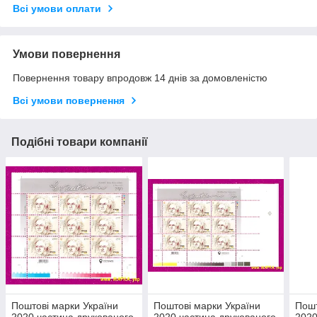
Всі умови оплати
Умови повернення
Повернення товару впродовж 14 днів за домовленістю
Всі умови повернення
Подібні товари компанії
Поштові марки України
Поштові марки України
Пошт
2020 частина друкованого
2020 частина друкованого
2020