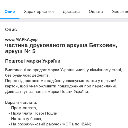
Опис
Характеристики
Доставка
Оплата
Умови п
Опис
www.МАРКА.укр
частина друкованого аркуша Бетховен,
аркуш № 5
Поштові марки України
Виставлені на продаж марки України чисті, у відмінному стані,
без будь-яких дефектів.
Перед відправкою ми надійно упаковуємо марки у щільний
картон, щоб унеможливити пошкодження при пересиланні.
Дивіться тут всі наявні
марки Пошти України.
Варіанти оплати:
- Пром-оплата,
- Післяплата Нової Пошти;
- На картку банка;
- На розрахунковий рахунок ФОПа по IBAN;