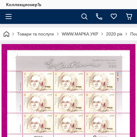
КоллекционерЪ
Товари та послуги
WWW.МАРКА.УКР
2020 рік
Пош