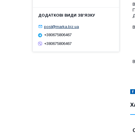
В
П
Д
post@marka.biz.ua
В
-
+380675806467
-
+380675806467
-
-
-
В
-
Х