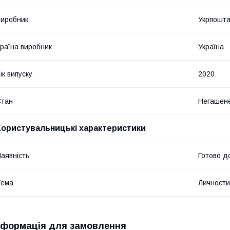
иробник
Укрпошт
раїна виробник
Україна
ік випуску
2020
Стан
Негашен
Користувальницькі характеристики
аявність
Готово д
Тема
Личности
нформація для замовлення