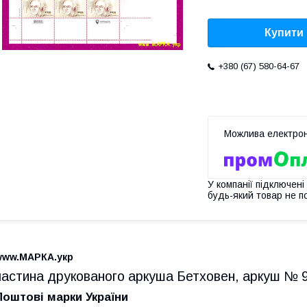
Купити
+380 (67) 580-64-67
У компанії підключені
будь-який товар не п
www.МАРКА.укр
частина друкованого аркуша Бетховен, аркуш № 
Поштові марки України