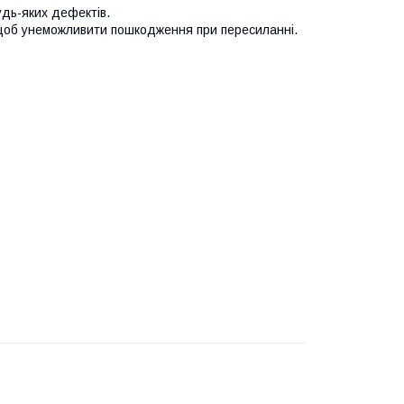
удь-яких дефектів.
 щоб унеможливити пошкодження при пересиланні.