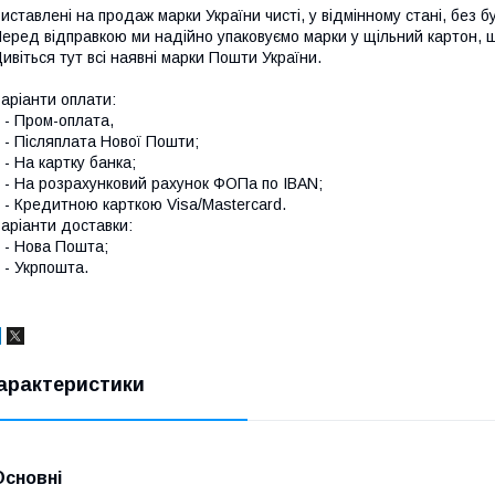
иставлені на продаж марки України чисті, у відмінному стані, без б
еред відправкою ми надійно упаковуємо марки у щільний картон,
ивіться тут всі наявні
марки Пошти України.
аріанти оплати:
 Пром-оплата,
 Післяплата Нової Пошти;
 На картку банка;
 На розрахунковий рахунок ФОПа по IBAN;
 Кредитною карткою Visa/Mastercard.
аріанти доставки:
- Нова Пошта;
 Укрпошта.
арактеристики
Основні