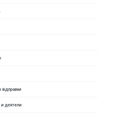
а
е
о відправки
 и деятели