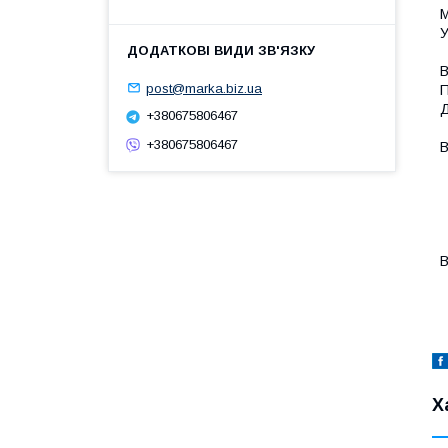
М
У
В
post@marka.biz.ua
П
Д
+380675806467
+380675806467
В
-
-
-
-
-
В
-
Х