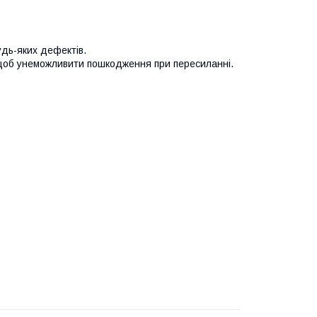
удь-яких дефектів.
 щоб унеможливити пошкодження при пересиланні.