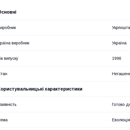
Основні
иробник
Укрпошт
раїна виробник
Україна
ік випуску
1996
Стан
Негашен
Користувальницькі характеристики
аявність
Готово д
Тема
Еволюція