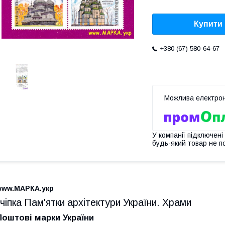
Купити
+380 (67) 580-64-67
У компанії підключені
будь-який товар не п
www.МАРКА.укр
зчіпка Пам'ятки архітектури України. Храми
Поштові марки України