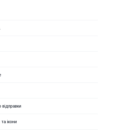
а
е
о відправки
 та ікони