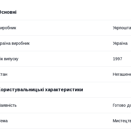
Основні
иробник
Укрпошт
раїна виробник
Україна
ік випуску
1997
Стан
Негашен
Користувальницькі характеристики
аявність
Готово д
Тема
Мистецтв