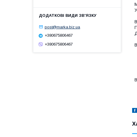
М
У
В
post@marka.biz.ua
П
Д
+380675806467
+380675806467
В
-
-
-
-
-
В
-
Х