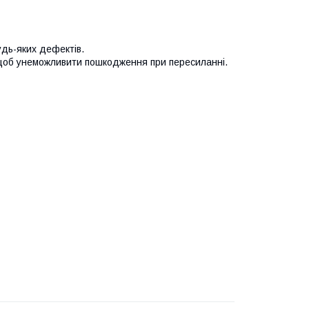
удь-яких дефектів.
 щоб унеможливити пошкодження при пересиланні.