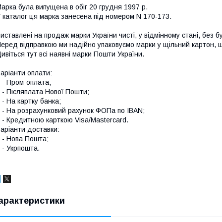
арка була випущена в обіг 20 грудня 1997 р.
 каталог ця марка занесена під номером N 170-173.
иставлені на продаж марки України чисті, у відмінному стані, без б
еред відправкою ми надійно упаковуємо марки у щільний картон,
ивіться тут всі наявні
марки Пошти України.
аріанти оплати:
 Пром-оплата,
 Післяплата Нової Пошти;
 На картку банка;
 На розрахунковий рахунок ФОПа по IBAN;
 Кредитною карткою Visa/Mastercard.
аріанти доставки:
- Нова Пошта;
 Укрпошта.
арактеристики