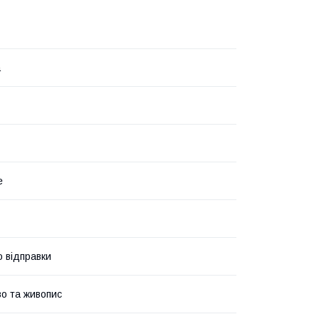
а
е
о відправки
о та живопис